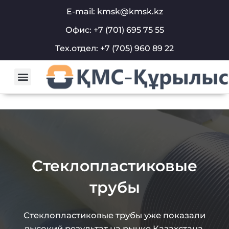
Перейти
E-mail: kmsk@kmsk.kz
к
Офис: +7 (701) 695 75 55
содержимому
Тех.отдел: +7 (705) 960 89 22
Menu
О компании
Стеклопластиковые
трубы
Стеклопластиковые трубы уже показали
высокий результат на рынке Казахстана.